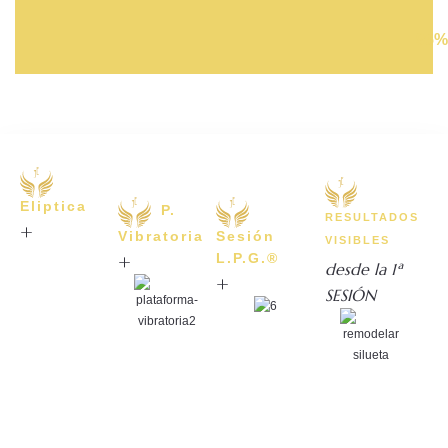
95%
Eliptica
P.
RESULTADOS
+
Vibratoria
Sesión
VISIBLES
+
L.P.G.®
desde la 1ª
+
SESIÓN